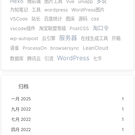
Hexo
多说
微前端
图片工具
Vue
uniapp
为知笔记
工具
wordpress
WordPress图片
css
VSCode
站长
百度统计
图床
源码
淘口令
vscode插件
淘宝联盟等级
PostCSS
服务器
wp-autopost
云引擎
在线生成工具
开箱
LeanCloud
语雀
ProcessOn
browsersync
WordPress
数据库
腾讯云
引流
七牛
归档
一月 2025
1
九月 2022
1
七月 2022
1
四月 2022
1