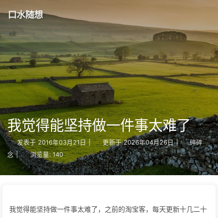
口水随想
我觉得能坚持做一件事太难了
发表于
2016年03月21日
|
更新于
2026年04月26日
|
碎碎
念
|
浏览量:
140
我觉得能坚持做一件事太难了，之前的淘宝客，每天更新十几二十