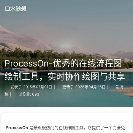
口水随想
ProcessOn-优秀的在线流程图
绘制工具，实时协作绘图与共享
发表于
2015年07月01日
|
更新于
2026年04月26日
|
爱搞
机
|
浏览量:
693
ProcessOn
是最近很热门的在线作图工具，它提供了一个完全免